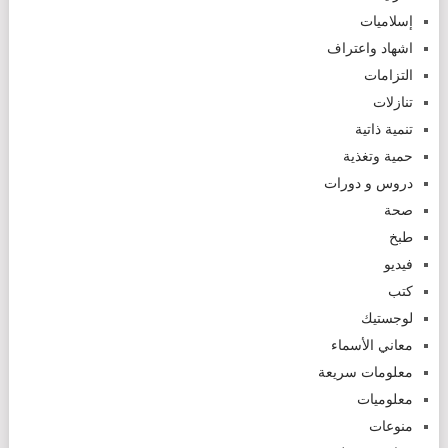
إسلاميات
اشهاد واعتراف
التزامات
تنازلات
تنمية ذاتية
حمية وتغذية
دروس و دورات
صحة
طبخ
فيديو
كتب
لوجستيك
معاني الأسماء
معلومات سريعة
معلوميات
منوعات