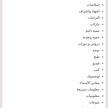
إسلاميات
اشهاد واعتراف
التزامات
تنازلات
تنمية ذاتية
حمية وتغذية
دروس و دورات
صحة
طبخ
فيديو
كتب
لوجستيك
معاني الأسماء
معلومات سريعة
معلوميات
منوعات