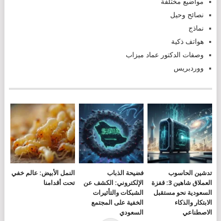
مواضيع مختلفة
نصائح وحيل
نماذج
هواتف ذكية
وصفات الدكتور عماد ميزاب
ووردبريس
تدشين الحاسوب
فضيحة الذباب
النمل الأبيض: عالم خفي
العملاق شاهين 3: قفزة
الإلكتروني: الكشف عن
تحت أقدامنا
السعودية نحو مستقبل
الشبكات والتأثيرات
الابتكار والذكاء
الخفية على المجتمع
الاصطناعي
السعودي