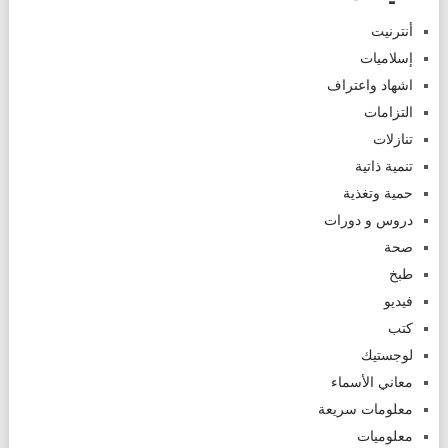
أنترنيت
إسلاميات
اشهاد واعتراف
التزامات
تنازلات
تنمية ذاتية
حمية وتغذية
دروس و دورات
صحة
طبخ
فيديو
كتب
لوجستيك
معاني الأسماء
معلومات سريعة
معلوميات