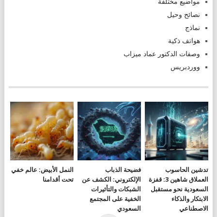
مواضيع مختلفة
نصائح وحيل
نماذج
هواتف ذكية
وصفات الدكتور عماد ميزاب
ووردبريس
تدشين الحاسوب
فضيحة الذباب
النمل الأبيض: عالم خفي
العملاق شاهين 3: قفزة
الإلكتروني: الكشف عن
تحت أقدامنا
السعودية نحو مستقبل
الشبكات والتأثيرات
الابتكار والذكاء
الخفية على المجتمع
الاصطناعي
السعودي