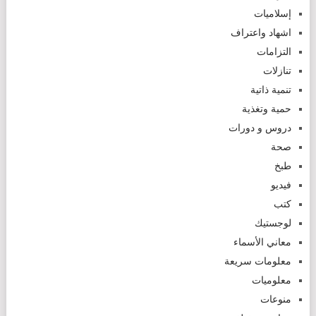
إسلاميات
اشهاد واعتراف
التزامات
تنازلات
تنمية ذاتية
حمية وتغذية
دروس و دورات
صحة
طبخ
فيديو
كتب
لوجستيك
معاني الأسماء
معلومات سريعة
معلوميات
منوعات