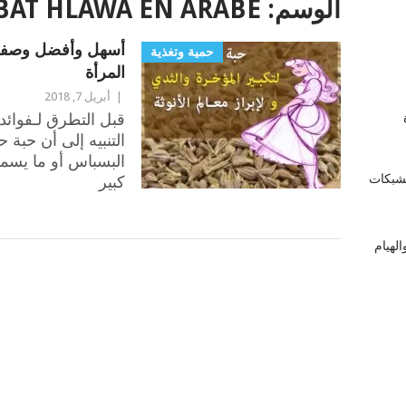
الوسم:
BAT HLAWA EN ARABE
أسهل وأفضل وصفة 
حمية وتغذية
المرأة
|
أبريل 7, 2018
قبل التطرق لـفوائد
زة
التنبيه إلى أن حبة 
البسباس أو ما يسمى 
لشبكات
كبير
لهيام
POSTS
NAVIGATION