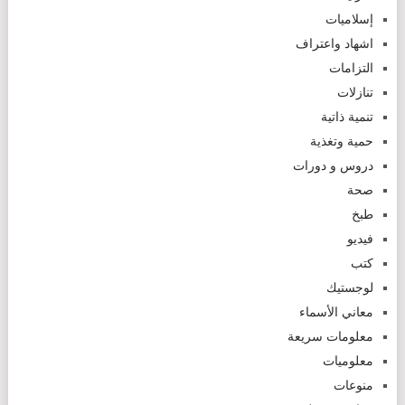
إسلاميات
اشهاد واعتراف
التزامات
تنازلات
تنمية ذاتية
حمية وتغذية
دروس و دورات
صحة
طبخ
فيديو
كتب
لوجستيك
معاني الأسماء
معلومات سريعة
معلوميات
منوعات