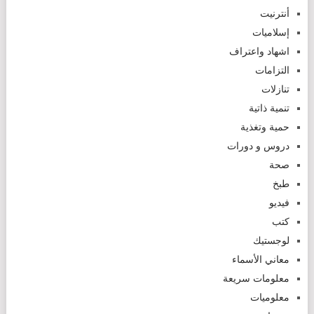
أنترنيت
إسلاميات
اشهاد واعتراف
التزامات
تنازلات
تنمية ذاتية
حمية وتغذية
دروس و دورات
صحة
طبخ
فيديو
كتب
لوجستيك
معاني الأسماء
معلومات سريعة
معلوميات