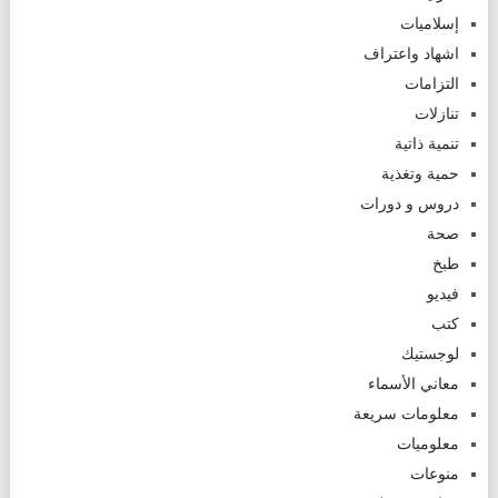
إسلاميات
اشهاد واعتراف
التزامات
تنازلات
تنمية ذاتية
حمية وتغذية
دروس و دورات
صحة
طبخ
فيديو
كتب
لوجستيك
معاني الأسماء
معلومات سريعة
معلوميات
منوعات