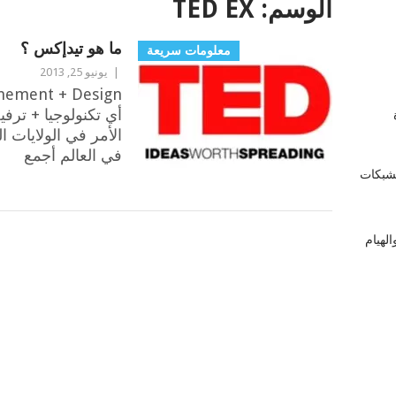
الوسم:
TED EX
ما هو تيدإكس ؟
معلومات سريعة
|
يونيو 25, 2013
inement + Design
زة
الأمر في الولايات ا
في العالم أجمع
لشبكات
لهيام
POSTS
NAVIGATION