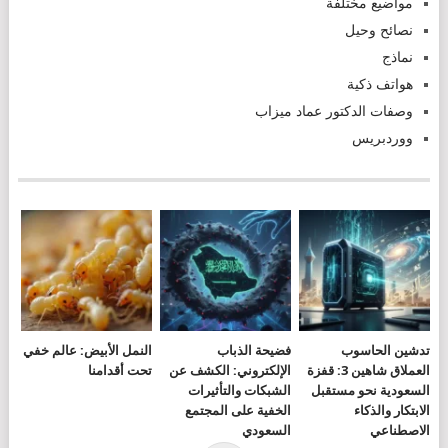
مواضيع مختلفة
نصائح وحيل
نماذج
هواتف ذكية
وصفات الدكتور عماد ميزاب
ووردبريس
تدشين الحاسوب
فضيحة الذباب
النمل الأبيض: عالم خفي
العملاق شاهين 3: قفزة
الإلكتروني: الكشف عن
تحت أقدامنا
السعودية نحو مستقبل
الشبكات والتأثيرات
الابتكار والذكاء
الخفية على المجتمع
الاصطناعي
السعودي