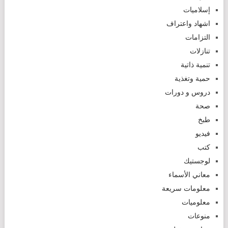
إسلاميات
اشهاد واعتراف
التزامات
تنازلات
تنمية ذاتية
حمية وتغذية
دروس و دورات
صحة
طبخ
فيديو
كتب
لوجستيك
معاني الأسماء
معلومات سريعة
معلوميات
منوعات