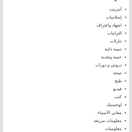
أنترنيت
إسلاميات
اشهاد واعتراف
التزامات
تنازلات
تنمية ذاتية
حمية وتغذية
دروس و دورات
صحة
طبخ
فيديو
كتب
لوجستيك
معاني الأسماء
معلومات سريعة
معلوميات