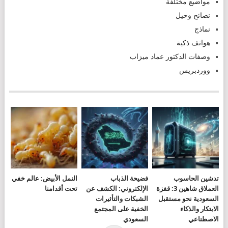
مواضيع مختلفة
نصائح وحيل
نماذج
هواتف ذكية
وصفات الدكتور عماد ميزاب
ووردبريس
تدشين الحاسوب
فضيحة الذباب
النمل الأبيض: عالم خفي
العملاق شاهين 3: قفزة
الإلكتروني: الكشف عن
تحت أقدامنا
السعودية نحو مستقبل
الشبكات والتأثيرات
الابتكار والذكاء
الخفية على المجتمع
الاصطناعي
السعودي