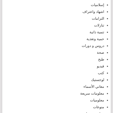
إسلاميات
اشهاد واعتراف
التزامات
تنازلات
تنمية ذاتية
حمية وتغذية
دروس و دورات
صحة
طبخ
فيديو
كتب
لوجستيك
معاني الأسماء
معلومات سريعة
معلوميات
منوعات