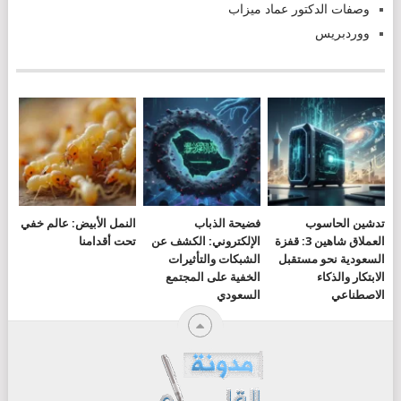
وصفات الدكتور عماد ميزاب
ووردبريس
تدشين الحاسوب
فضيحة الذباب
النمل الأبيض: عالم خفي
العملاق شاهين 3: قفزة
الإلكتروني: الكشف عن
تحت أقدامنا
السعودية نحو مستقبل
الشبكات والتأثيرات
الابتكار والذكاء
الخفية على المجتمع
الاصطناعي
السعودي