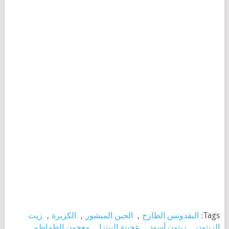
Tags:
البقدونس الطازج
,
الجبن المبشور
,
الكزبرة
,
زيت
الزيتون
,
زيتون أسود
,
عجينة البيتزا
,
معجون الطماطم