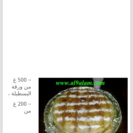
– 500 غ
من ورقة
البسطيلة ،
– 200 غ
من