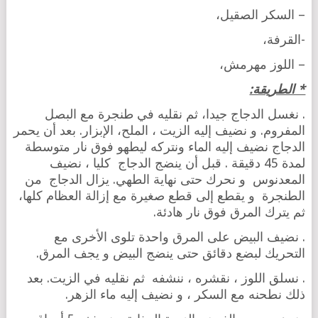
– السكر الصقيل،
-القرفة،
– اللوز مهرمش،
* الطريقة:
. نغسل الدجاج جيدا، ثم نقليه في طنجرة مع البصل
المفروم. و نضيف إليه الزيت ، الملح، الإبزار. بعد أن يحمر
الدجاج نضيف إليه الماء ونتركه ليطهو فوق نار متوسطة
لمدة 45 دقيقة . قبل أن ينضج الدجاج كليا ، نضيف
المعدنوس و نحرك حتى نهاية الطهي. يزال الدجاج من
الطنجرة و يقطع إلى قطع صغيرة مع إزالة العظام كلها،
ثم يترك المرق فوق نار هادئة.
. نضيف البيض على المرق واحدة تلوى الأخرى مع
التحريك لبضع دقائق حتى ينضج البيض و يجف المرق.
. نسلق اللوز ، نقشره ، ننشفه ثم نقليه في الزيت. بعد
ذلك نطحنه مع السكر ، و نضيف إليه ماء الزهر.