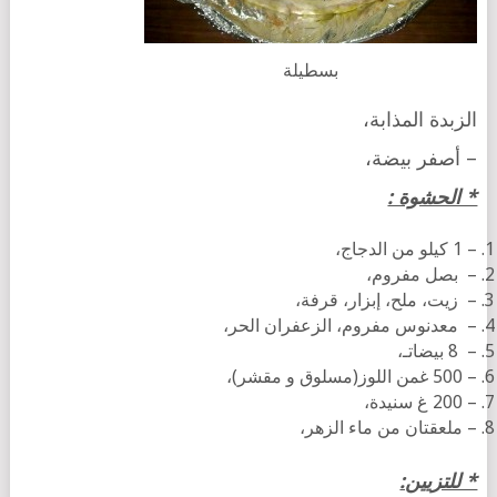
بسطيلة
الزبدة المذابة،
– أصفر بيضة،
* الحشوة :
– 1 كيلو من الدجاج،
– بصل مفروم،
– زيت، ملح، إبزار، قرفة،
– معدنوس مفروم، الزعفران الحر،
– 8 بيضاتـ،
– 500 غمن اللوز(مسلوق و مقشر)،
– 200 غ سنيدة،
– ملعقتان من ماء الزهر،
* للتزيين: