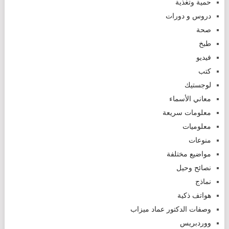
حمية وتغذية
دروس و دورات
صحة
طبخ
فيديو
كتب
لوجستيك
معاني الأسماء
معلومات سريعة
معلوميات
منوعات
مواضيع مختلفة
نصائح وحيل
نماذج
هواتف ذكية
وصفات الدكتور عماد ميزاب
ووردبريس