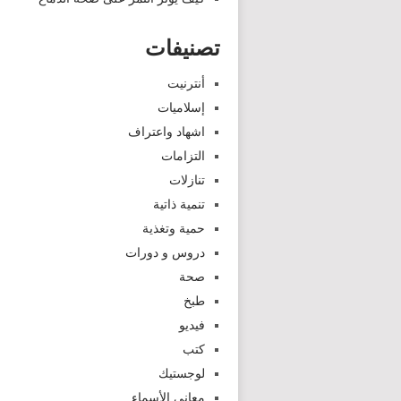
تصنيفات
أنترنيت
إسلاميات
اشهاد واعتراف
التزامات
تنازلات
تنمية ذاتية
حمية وتغذية
دروس و دورات
صحة
طبخ
فيديو
كتب
لوجستيك
معاني الأسماء