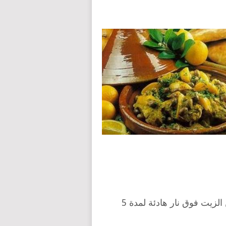
بالموازاة، و في إناء للطهي، نضع البصل مع قليل من الزيت فوق نار هادئة لمدة 5