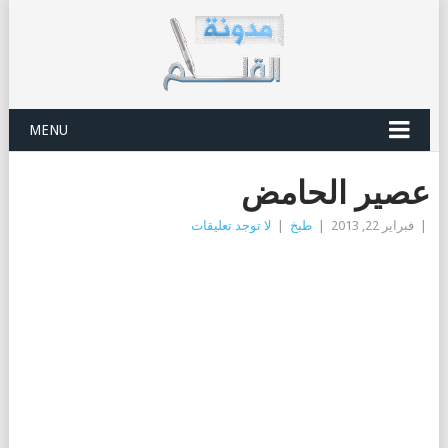
MENU
عصير الحامض
|
فبراير 22, 2013
|
طبخ
|
لا توجد تعليقات