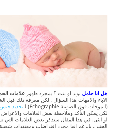
هل انا حامل
بولد او بنت ؟ بمجرد ظهور
علامات الحم
الاباء والامهات هذا السؤال , لكن معرفة ذلك قبل 
(الموجات فوق الصوتية Echographie) لـ
تحديد جنس 
لكن يمكن التأكد وملاحظة بعض العلامات والاعراض ا
او انثى. في هذا المقال سنذكر بعض العلامات التي 
الجنين, بالرغم انها مجرد افتراضات ومعتقدات شعبية لم