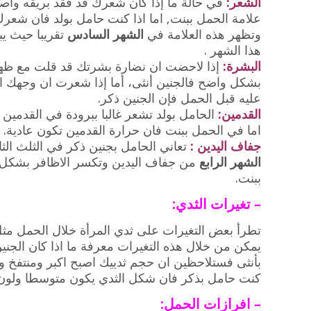
الشعر:
في حالة ما إذا كان شعرك قد فقد بريقه واصبح
علامة الحمل ببنت, اما اذا كنت حامل بولد فان شعرك 
وتظهر هذه العلامة في
الشهر السادس
تقريبا حيث يب
هذا الشهر .
البشرة:
إذا لاحضت ان نضارة بشرتك قد قلت مع ظه
بشكل واضح فالجنين أنثى، أما إذا شعرت ان وجهك اصبح
عليه قبل الحمل فإن الجنين ذكر.
القدمين:
الحامل بولد تشعر غالبا ببرودة في القدمين 
اما في الحمل ببنت فان حرارة القدمين تكون عادية.
جفاف اليدين :
تعاني الحامل بجنين ذكر في الثلث الثا
الشهر الرابع
من جفاف اليدين وتكسر الاظافر بشكل
ببنت.
– تغيرات الثدي:
تطرأ بعض التغيرات على ثدي المرأة خلال الحمل مثل: 
يمكن من خلال هذه التغيرات معرفة ما اذا كان الجنين
بأنثى فستلاحظين ان حجم ثدييك اصبح اكبر ومنتفخ ولو
كنت حامل بذكر فان شكل الثدي يكون متوسطا ولون 
– افرازات الحمل: