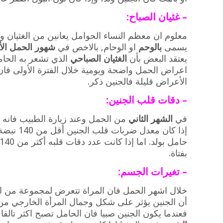
– غثيان الصباح:
معلوم ان معظم النساء الحوامل يعانين من الغثيان وا
يسمى
بالوحم
او الوحام, بالاخص في
شهور الحمل الأ
يعتقد البعض بأن
الغثيان الصباحي
الذي تشعر به الحام
اعراض الحمل واضحة ويومية خلال الفترة الأولى فان ا
الأعراض قليلة فالجنين ذكر.
– دقات قلب الجنين:
في
الشهر الثاني
من الحمل وعند زيارة الطبيب فانه 
إذا كان معد
بفتاة.
– تغيرات الجسم:
خلال اشهر الحمل فان المراة تتعرض لمجموعة من الت
أن الجنين يؤثر على شكل وجمال المرأة الخارجي م
فعندما يكون الجنين صبيا فان الحامل تصبح اكثر تال