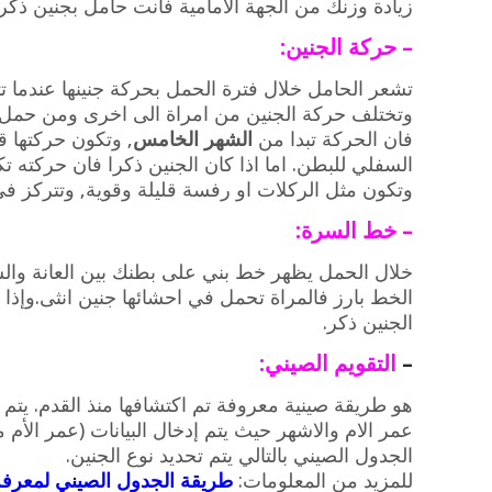
زيادة وزنك من الجهة الأمامية فأنت حامل بجنين ذكر.
– حركة الجنين:
تشعر الحامل خلال فترة الحمل بحركة جنينها عندما تت
وتختلف حركة الجنين من امراة الى اخرى ومن حمل ال
فان الحركة تبدا من
الشهر الخامس
, وتكون حركتها ق
السفلي للبطن. اما اذا كان الجنين ذكرا فان حركته تك
وتكون مثل الركلات او رفسة قليلة وقوية, وتتركز في
– خط السرة:
خلال الحمل يظهر خط بني على بطنك بين العانة والسر
الخط بارز فالمراة تحمل في احشائها جنين انثى.وإذا ا
الجنين ذكر.
–
التقويم الصيني:
هو طريقة صينية معروفة تم اكتشافها منذ القدم. يتم
الجدول الصيني بالتالي يتم تحديد نوع الجنين.
للمزيد من المعلومات:
طريقة الجدول الصيني لمعرفة