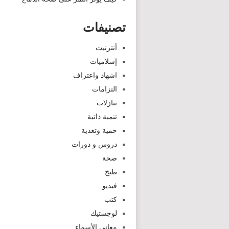
تصنيفات
أنترنيت
إسلاميات
اشهاد واعتراف
التزامات
تنازلات
تنمية ذاتية
حمية وتغذية
دروس و دورات
صحة
طبخ
فيديو
كتب
لوجستيك
معاني الأسماء