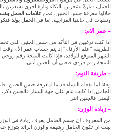
الحمل، فتارةً تشعرين بالبكاء وتارة اخرى تشعرين با
خلالها معرفة جنس الجنين. فمن
علامات الحمل ببنت
وتقلبات فى حالتها المزاجية. اما في
الحمل بولد
فتكون 
– عمر الام:
إذا كنت ترغبين في التأكد من جنس الجنين الذي تحمل
الطريقة “علم الأرقام” إذ يتم حساب عمر الأم وقت ا
الشهر المتوقع للولادة، فإذا كانت النتيجة رقم زوجي ف
النتيجة رقم فردي فيعني أن الجنين أنثى.
– طريقة النوم:
وفقا لما تفعله النساء قديما لمعرفة جنس الجنين، فان
الحامل, اذا كانت تنام على جهة اليسار فالجنين ذكر، ا
اليمنى فالجنين انثى.
– زيادة الوزن:
من المعروف ان جسم الحامل يعرف زيادة في الوزن.
ببنت ان تكون الحامل رشيقة والوزن الزائد يتوزع عل