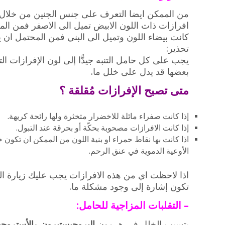
من الممكن ايضا التعرف على جنس الجنين من خلال ا
افرازات ذات اللون الابيض تميل الى الاصفر فمن الممك
كانت بيضاء اللون وتميل الى البني فمن المحتمل ان يك
تحذير:
يجب على كل حامل التنبه جيدًّا إلى لون الإفرازات ال
بعضها قد يدل على خلل ما.
متى تصبح الإفرازات مُقلقة ؟
إذا كانت صفراء مائلة للاخضرار متخثرة ولها رائحة كريهة.
إذا كانت الافرازات مصحوبة بحكّة أو بحرقة عند التبول.
اذا كانت بها نقاط حمراء او بنية اللون من الممكن ان تكون خ
الأوعية الدموية في عنق الرحم.
اذا لاحظت اي من هذه الافرازات يجب عليك زيارة ال
تكون إشارة إلى وجود مشكلة ما.
– التقلبات المزاجية للحامل:
يتسبب الخلل في هرمون
البروجيستيرون
و
الأستروجي