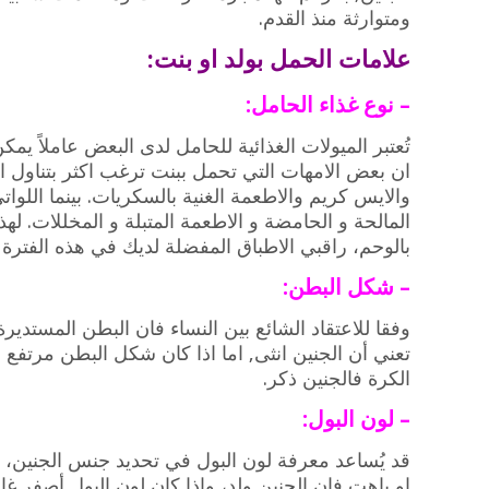
ومتوارثة منذ القدم.
علامات الحمل بولد او بنت:
– نوع غذاء الحامل:
تُعتبر الميولات الغذائية للحامل لدى البعض عاملاً يم
ان بعض الامهات التي تحمل ببنت ترغب اكثر بتناول ال
والايس كريم والاطعمة الغنية بالسكريات. بينما اللواتي 
المالحة و الحامضة و الاطعمة المتبلة و المخللات. له
بالوحم، راقبي الاطباق المفضلة لديك في هذه الفترة
– شكل البطن:
وفقا للاعتقاد الشائع بين النساء فان البطن المستدي
تعني أن الجنين انثى, اما اذا كان شكل البطن مرتفع ن
الكرة فالجنين ذكر.
– لون البول:
قد يُساعد معرفة لون البول في تحديد جنس الجنين، 
او باهت فان الجنين ولد، وإذا كان لون البول أصفر غامق