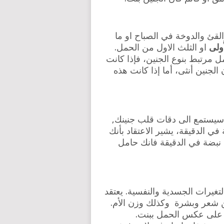
لقئ والدوخة في الصباح او ما
ولى
او الثلث الاول من الحمل.
ل مرتبط بنوع الجنين، فإذا كانت
لجنين أنثى، أما إذا كانت هذه
سيستمع الى دقات قلب جنينك,
ل ضربات قلب الجنين أقل من 140 نبضة في الدقيقة، يشير الاعتقاد بأنك
حامل بولد. اما إذا كانت عدد دقات قلبه أكثر من 140 نبضة في الدقيقة فانك حامل
غيرات الجسدية والنفسية. يعتقد
ن شعر وبشرة وكذلك وزن الأم.
قا على عكس الحمل ببنت.