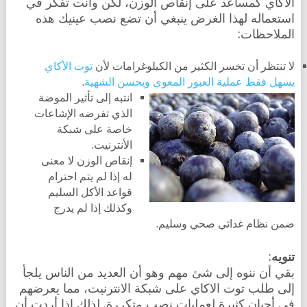
الاكاي كمساعد على إنقاص الوزن، لكن وأنت تفكر في
استعماله لهذا الغرض ينبغي أن تضع نصب عينيك هذه
الملاحظات:
لا تنتظر أن تخسر الكثير من الكيلوغرامات لأن
توت الأكاي
يسهل فقط عملية العبور المعوي ويحسن
الشهية
.
انتبه إلى تأثير الموضة
الذي تفرضه الإشاعات
خاصة على شبكة
الأنترنيت.
إنقاص الوزن لا معنى
له إذا لم يتم احترام
قواعد الأكل السليم
وكذلك إذا لم يدرج
ضمن نظام غدائي صحي وسليم.
تنويه
:
بقي أن ننوه إلى شئ مهم وهو أن العديد من الناس يلجأ
إلى طلب توت الاكاي على شبكة الانترنيت، مما يعرضهم
في أحيان كثيرة لعمليات نصب متكررة. لذلك إذا أردت أن