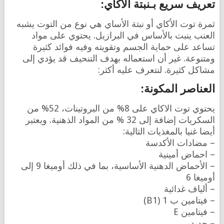
تعريف سريع بـنبتة الأكاي:
ثمرة توت الأكاي أو نبتة الأساي هي نوع من التوت يشبه
العنب ينبت بالأساس في البرازيل. يحتوي على مواد
تساعد على حماية الجسم وتقويته وفيه فوائد كثيرة
ومتنوعة. غير أن استعماله بهدف التنحيف قد يؤدي إلى
مشاكل كثيرة. لنتعرف عليه أكثر:
العناصر المكونة:
يحتوي توت الاكاي على 8% من البروتينات، 52% من
السكريات إضافة إلى 32 % من المواد الذهنية. ويعتبر
أيضا غنيا بالمغذيات التالية:
– مضادات الأكدسة
– احماض أمينية
– الأحماض الدهنية الأساسية، بما في ذلك أوميغا 9 إلى
أوميغا 6
– ألياف غدائية
– فيتامين ب 1 (B1)
– فيتامين E
– حديد