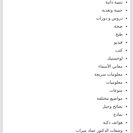
تنمية ذاتية
حمية وتغذية
دروس و دورات
صحة
طبخ
فيديو
كتب
لوجستيك
معاني الأسماء
معلومات سريعة
معلوميات
منوعات
مواضيع مختلفة
نصائح وحيل
نماذج
هواتف ذكية
وصفات الدكتور عماد ميزاب