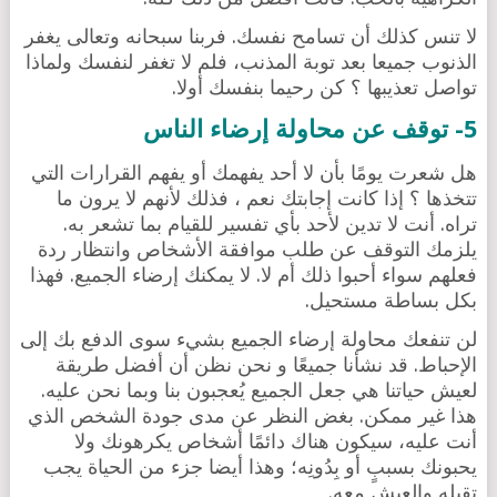
لا تنس كذلك أن تسامح نفسك. فربنا سبحانه وتعالى يغفر
الذنوب جميعا بعد توبة المذنب، فلم لا تغفر لنفسك ولماذا
تواصل تعذيبها ؟ كن رحيما بنفسك أولا.
5- توقف عن محاولة إرضاء الناس
هل شعرت يومًا بأن لا أحد يفهمك أو يفهم القرارات التي
تتخذها ؟ إذا كانت إجابتك نعم ، فذلك لأنهم لا يرون ما
تراه. أنت لا تدين لأحد بأي تفسير للقيام بما تشعر به.
يلزمك التوقف عن طلب موافقة الأشخاص وانتظار ردة
فعلهم سواء أحبوا ذلك أم لا. لا يمكنك إرضاء الجميع. فهذا
بكل بساطة مستحيل.
لن تنفعك محاولة إرضاء الجميع بشيء سوى الدفع بك إلى
الإحباط. قد نشأنا جميعًا و نحن نظن أن أفضل طريقة
لعيش حياتنا هي جعل الجميع يُعجبون بنا وبما نحن عليه.
هذا غير ممكن. بغض النظر عن مدى جودة الشخص الذي
أنت عليه، سيكون هناك دائمًا أشخاص يكرهونك ولا
يحبونك بسببٍ أو بِدُونِه؛ وهذا أيضا جزء من الحياة يجب
تقبله والعيش معه.