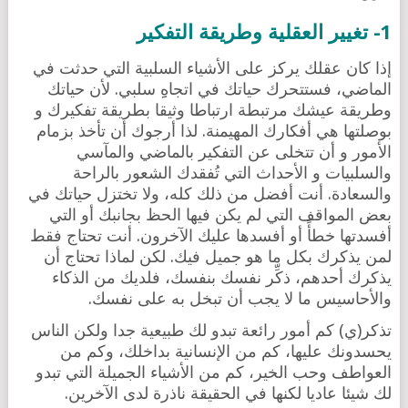
1- تغيير العقلية وطريقة التفكير
إذا كان عقلك يركز على الأشياء السلبية التي حدثت في
الماضي، فستتحرك حياتك في اتجاهِِ سلبي. لأن حياتك
وطريقة عيشك مرتبطة ارتباطا وثيقا بطريقة تفكيرك و
بوصلتها هي أفكارك المهيمنة. لذا أرجوك أن تأخذ بزمام
الأمور و أن تتخلى عن التفكير بالماضي والمآسي
والسلبيات و الأحداث التي تُفقدك الشعور بالراحة
والسعادة. أنت أفضل من ذلك كله، ولا تختزل حياتك في
بعض المواقف التي لم يكن فيها الحظ بجانبك أو التي
أفسدتها خطأً أو أفسدها عليك الآخرون. أنت تحتاج فقط
لمن يذكرك بكل ما هو جميل فيك. لكن لماذا تحتاج أن
يذكرك أحدهم، ذكِّر نفسك بنفسك، فلديك من الذكاء
والأحاسيس ما لا يجب أن تبخل به على نفسك.
تذكر(ي) كم أمور رائعة تبدو لك طبيعية جدا ولكن الناس
يحسدونك عليها، كم من الإنسانية بداخلك، وكم من
العواطف وحب الخير، كم من الأشياء الجميلة التي تبدو
لك شيئا عاديا لكنها في الحقيقة ناذرة لدى الآخرين.