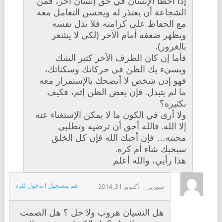
إذا أخطأ الإنسان في حق إنسان آخر، فمن
الشجاعة أن يعتذر له ويحسن التعامل معه
مع الحفاظ على كرامته فلا يذل نفسه
ويظهر ضعفه أمام الآخر (لكي لا يشعر
بالغرور).
فأما إن كان الطرف الآخر كثير الشك
ويسيء بك الظن في حركاتك وسكناتك،
فهو إذن شخص لا أنصحك بالإستمرار معه
ما لم يتبدل. فإن بعض الظن إثم، فكيف
بكثيره؟
ولا أرى في الكون ما لا يمكن الإستغناء عنه
إلا الله. فالله أحق أن ترضيه وتطلبي
محبته… فإن أحبك الله فإن كل الخلق
سيحبك شاء أم كره.
هذا رأيي، والله أعلم
قم بتسجيل الدخول للرد
شيرين
أكتوبر 31, 2014
هل النسيان هروب ولا حل ؟ هل الصمت