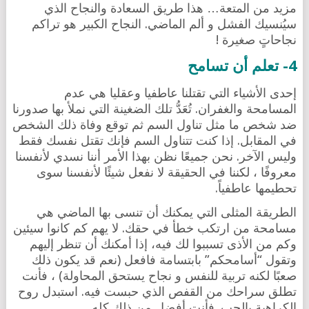
مزيد من المتعة… هذا طريق السعادة والنجاح الذي
سيُنسيك الفشل و ألم الماضي. النجاح الكبير هو تراكم
نجاحاتٍ صغيرة !
4- تعلم أن تسامح
إحدى الأشياء التي تقتلنا عاطفيا وعقليا هي عدم
المسامحة والغفران. تُعَدُّ تلك الضغينة التي نملأ بها صدورنا
ضد شخص ما مثل تناول السم ثم توقع وفاة ذلك الشخص
في المقابل. إذا كنت تتناول السم فإنك تقتل نفسك فقط
وليس الآخر. نحن جميعًا نظن بهذا الأمر أننا نسدي لأنفسنا
معروفًا ، لكننا في الحقيقة لا نفعل شيئًا لأنفسنا سوى
تحطيمها عاطفياً.
الطريقة المثلى التي يمكنك أن تنسى بها الماضي هي
مسامحة من ارتكب خطأ في حقك. لا يهم كم كانوا سيئين
وكم من الأذى تسببوا لك فيه، إذا أمكنك أن تنظر إليهم
وتقول “أسامحكم” بابتسامة فافعل (نعم قد يكون ذلك
صعبًا لكنه تربية للنفس و نجاح يستحق المحاولة) ، فأنت
تطلق سراحك من القفص الذي حبست فيه. استبدل روح
الكراهية بالحب. فأنت أفضل من ذلك كله.