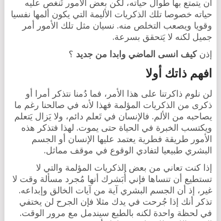
أن يتمتع بها طوال حياته، لكن بعض الأمور تُنغص عليه
حياته خصوصا تلك الذكريات الأليمة التي يكون ألمها نفسيا
وقويا ويصعب التخلص منه. نسيان مثل تلك الأمور أمر
جميل لكنه لا يَتحقق بسرعة.
إذن
كيف انسى الماضي وابدا من جديد
؟
افهم ذاتك أولا
لن نلوم ذاكرتنا على هذا الأمر، فما دُمنا نتذكر أمرا أو
ذكرى من الذكريات المؤلمة فهذا لأنه في صالحنا رغم ما
يصاحبه من الألم. فالإنسان في تَعلم دائم، ولا يَزال يَتعلم
ويكتسب الخبرة في الحياة حتى يموت. لهذا فتذكر هذه
الأمور طريقة فطرية يعتمد عليها الإنسان أو الجسم
البشري طبيعيا لتفادي الوقوع في موقف مماثل.
إذا كنت تعاني من بعض الذكريات المؤلمة والتي لا
تستطيع أن تنساها فإني أُبَشرك أنها مُجرد مسألة وقت لا
غير، إذ أن الجسم البشري آية من آيات الخالق وإبداعه.
تذكر أنك إذا جُرحت في يدك مثلا فإن الجرح لن يختفي
في لحظة واحدة لكنه بالطبع سيندمل مع مرور الوقت.