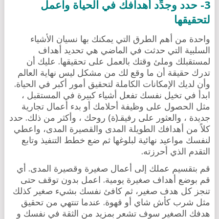
3- حدد وجدِّد أهدافك في الحياة واعمل
لتحقيقها
واحدة من أهم الطرق التي يمكنك بها نسيان الأشياء
السلبية التي حدثت في الماضي هي تحديد أهداف
لمستقبلك وملئ وقتك بالعمل على تحقيقها. عليك أن
تدرك حقيقة أن ما وقع لك من مشكل ليس نهاية العالم
وأن لديك الإمكانات الكاملة لتحقيق أمور أكبر في الحياة.
ابدأ في تخيل نفسك تفعل أشياء كبيرة في المستقبل ،
مثل الحصول على وظيفة أحلامك أو بدء أعمال تجارية
جديدة ، والعثور على رفيقـ(ة) روحك ، وأكثر من ذلك. حدد
كلاً من أهدافك الطويلة المدى والقصيرة المدى، واعطي
لنفسك مواعيد نهائية لبلوغها ثم ضع خطط التنفيذ وتابع
التقدم الذي أحرزته.
قم بتقسيم عملك إلى أعمال صغيرة وقصيرة المدى. أي
قم بوضع أهداف صغيرة يومية. اعمل بدون توقف حتى
تنجز كل هدف صغير، ثم كافئ نفسك بشيء صغير كذلك
مثل شرب كأش شاي أو قهوة. عندما تنتهي من تحقيق
هدفك الصغير سوف تشعر بمزيد من الثقة في نفسك و