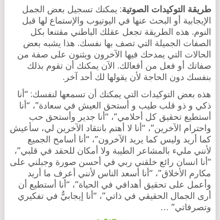
طريقة التوكيدات الصوتية
: يمكنك تسجيل بعض الجمل
الإيجابية أو البحث عنها في اليوتيوب والإستماع لها قبل
النوم. هذه الطريقة تجعل عقلك الباطني مقتنعا بكل
الصفات الجميلة التي تصف بها نفسك. هذا يشبه بعض
الحالات التي يمدحك فيها الآخرون ويثنون على صفة من
صفاتك أو فعل من أفعالك. الآن يمكنك أن تقوم بذلك
بنفسك دون الحاجة لأن يقولها لك أحد آخر.
هذه بعض التوكيدات التي يمكنك أن تسمعها لنفسك: “أنا
ذكي و ذو قلب طيب و أستحق العيش في سعادة”، “أنا
أستطيع تحقيق كل أحلامي”، “أنا جدير وأستحق حب
واحترام الآخرين”، “أنا لا أهتم بانتقاد الآخرين لي، سأعيش
كما أريد وليس كما يريد الآخرون”، “أنا أسامح الجميع
لأنني مليء بالمشاعر الطيبة ولا أمكان للحقد في قلبي”،
“أنا انسان رائع خلقني ربي في أحسن صورة وجبلني على
مكارم الأخلاق”، “أنا أسعد الناس لأنني أعرف ما أريد
وأعمل على تحقيق أهدافي في الحياة”، “أنا أستطيع أن
أرى الجمال الحقيقي في ذاتي”، “أنا إيجابيٌّ في تفكيري
وتصرفاتي” …