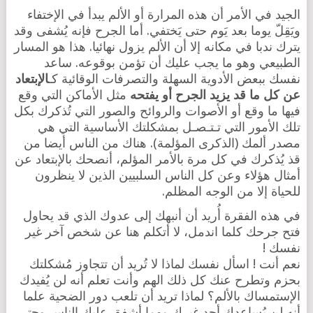
الجيد في الأمر أن هذه المرارة أو الألم يبدأ في الإختفاء
ويَقِلّ يوما بعد يَوم حتى يَختفي. أما الجرح فإنه يُشفى وقد
يترك ندبا في مكانه إلا أن الألم يزول نهائيا. هذا هو المسار
الطبيعي وهو ما يجب عليك أن تؤمن بوقوعه. ساعد
نفسك ببعض الأدوية السهلة والتصرفات الوقائية كـ
الإبتعاد
عن كل ما قد يزيد الجرح أو يفتحه
مثل الأماكن التي وقع
فيها ما وقع أو الأصوات والروائح والصور التي تُذكرك بكل
تلك الأمور التي تـتـصـل بمشكلتك الأساسية التي هي
مصدر ألمك (الذكرى المؤلمة). هناك من الناس أيضا من
قذ يُذكرك في كل مرة بالأمر المؤلم، أنصحك بالإبتعاد عن
أمثال هؤلاء وعن كل الناس السلبيين الذين لا ينظرون
للحياة إلا من الوجه المظلم.
في هذه الفقرة أُريد أن أنبهك إلى عدوك الذي قد يحاول
فتح جرحك كلما اندمل، لا أتكلم هنا عن شخص آخر غير
نفسك !
نعم أنت ! اسأل نفسك لماذا لا تُريد أن تتجاوز مُشكلتك
بحزم وتطرح عنك كل ذلك الهم وأنت تعلم أنه لن يُفيدك
الإستمساك بالألم؟ لماذا تريد أن تلعب دور الضحية علما
أنه لن يُساعدك أحد غيرك مهما أشفق عليك الناس وحتى