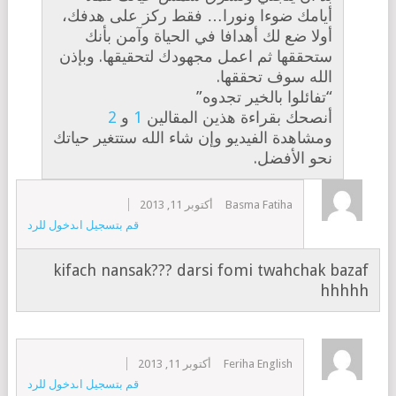
أيامك ضوءا ونورا… فقط ركز على هدفك،
أولا ضع لك أهدافا في الحياة وآمن بأنك
ستحققها ثم اعمل مجهودك لتحقيقها. وبإذن
الله سوف تحققها.
“تفائلوا بالخير تجدوه”
أنصحك بقراءة هذين المقالين
1
و
2
ومشاهدة الفيديو وإن شاء الله ستتغير حياتك
نحو الأفضل.
Basma Fatiha
أكتوبر 11, 2013
قم بتسجيل الدخول للرد
kifach nansak??? darsi fomi twahchak bazaf
hhhhh
Feriha English
أكتوبر 11, 2013
قم بتسجيل الدخول للرد