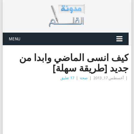
MENU
كيف انسى الماضي وابدا من
جديد [طريقة سهلة]
|
أغسطس 17, 2013
|
صحة
|
17 تعليق