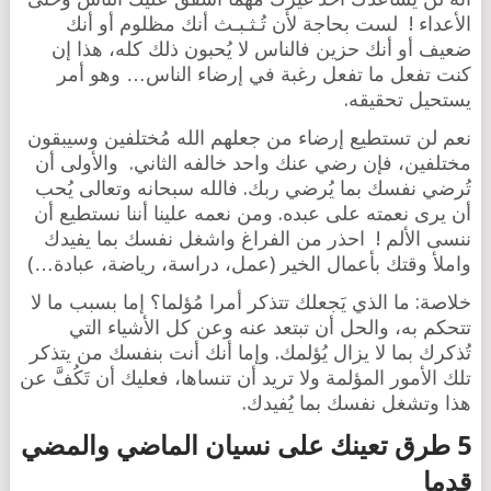
الأعداء ! لست بحاجة لأن تُـثـبـث أنك مظلوم أو أنك
ضعيف أو أنك حزين فالناس لا يُحبون ذلك كله، هذا إن
كنت تفعل ما تفعل رغبة في إرضاء الناس… وهو أمر
يستحيل تحقيقه.
نعم لن تستطيع إرضاء من جعلهم الله مُختلفين وسيبقون
مختلفين، فإن رضي عنك واحد خالفه الثاني. والأولى أن
تُرضي نفسك بما يُرضي ربك. فالله سبحانه وتعالى يُحب
أن يرى نعمته على عبده. ومن نعمه علينا أننا نستطيع أن
ننسى الألم ! احذر من الفراغ واشغل نفسك بما يفيدك
واملأ وقتك بأعمال الخير (عمل، دراسة، رياضة، عبادة…)
خلاصة: ما الذي يَجعلك تتذكر أمرا مُؤلما؟ إما بسبب ما لا
تتحكم به، والحل أن تبتعد عنه وعن كل الأشياء التي
تُذكرك بما لا يزال يُؤلمك. وإما أنك أنت بنفسك من يتذكر
تلك الأمور المؤلمة ولا تريد أن تنساها، فعليك أن تَكُفَّ عن
هذا وتشغل نفسك بما يُفيدك.
5 طرق تعينك على نسيان الماضي والمضي
قدما