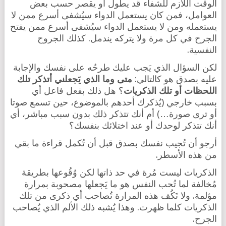
الوقت اللازم للشفاء قد يطول أو يقصر حسب بعض
العوامل، فمن كان يستعمل الدواء سيُشفى أسرع ممن لا
يستعمله ومن لا يستعمل الدواء سيُشفى أسرع ممن يفتح
الجرح في كل مرة ولا يتركه يندمل. كذلك الجروح
النفسية.
لكن السؤال الذي يَجب عليك طرحُه على نفسك والإجابة
عليه بصدق هو كالتالي:
متى وما الذي يَجعلني أتذكر تلك
اللحظات أو تلك الذكريات
؟ هل ذلك بفعل فاعل أي
بسبب خارجي (يُذكرك أحدهم بالموضوع، حين تسمع صوتا
أو ترى صورة…) أم أنك تتذكر ذلك بدون سبب مباشر، أي
أنك تتذكر لوحدك أو عند اختلائك بنفسك؟
أرجو أن تُجيب نفسك بصدق قبل أن تُكمل قراءة ما بقي
من هذه الأسطر.
الذكريات ليست مُرة في حد ذاتها لكن وُقُوعها بطريقة
مُخالفة لما تُحب النفس هو ما يَجعلها مصحوبة بمرارة
مؤلمة. ولا تَكُف هذه المرارة تُصاحب أي ذكرى من تلك
الذكريات كلما ظهرت. وهذا يُشبه ذلك الألم الذي يُصاحب
الجرح.