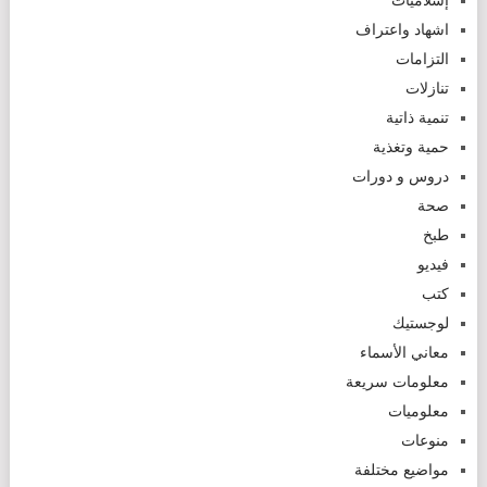
إسلاميات
اشهاد واعتراف
التزامات
تنازلات
تنمية ذاتية
حمية وتغذية
دروس و دورات
صحة
طبخ
فيديو
كتب
لوجستيك
معاني الأسماء
معلومات سريعة
معلوميات
منوعات
مواضيع مختلفة