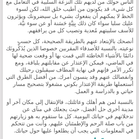
الناس حولك من لديهم تلك النزعة السلبية في التعامل مع
كل شيء، قد يكونون من أطيب خلق الله، لكن لسوء
الحظ لا يمكنهم أن ينفعوك بشيء بل سيضرونك ويؤثرون
عليك سلبا سواء كان ذلك بِنِيَّةٍ حَسَنة أو عن سوء نيَّة.
للأسف سلبيتهم مُعدية وتصيب كل من يرافقهم.
أنصحك بالإبتعاد عنهم بالطريقة الصحيحة، كل حسب
نوعيته. بالنسبة للأصدقاء المقربين خصوصا الذين يُذَكِّرونَك
دائمًا بالأشياء الخاطئة التي قمت بها أو وقعت ضحية لها
في الماضي، فيمكن الإعتذار عن مقابلتهم بلباقة، ومع
تكرر الأمر فإنهم في نهاية المطاف سيقبلون رحيلك
وانفصالك عنهم وقد ينسون أمرك. من أفضل الطرق التي
أستعملها طريقة الإعتذار بكوني مشغولا بتصحيح مسار
حياتي و بالدراسة و العمل.
بالنسبة لمن هم أهلك وعائلتك، فالإنتقال إلى مكان آخر أو
مدينة أخرى حل أفضل، حيث يجعلك في منآى عن
تدخلاتهم في حياتك اليومية. كل ما ستقوم به هو زيارتهم
من باب صلة الرحم والإطمئنان عليهم، وأنت من تتحكم
في المعلومات التي يجب أن يطلعوا عليها حول حياتك.