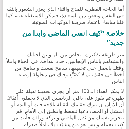
أما الحاجة الفطرية للمدح والثناء الذي يعزز الشعور بالثقة
في النفس وبعض من السعادة، فيمكن الإستغناء عنه، كما
قلنا سابقا، باعتماد طريقة التوكيدات الصوتية.
خلاصة “كيف انسى الماضي وابدا من
جديد”
غير طريقة تفكيرك، تخلص من الملوثين لحياتك
واستبدلهم بالناس الإيجابيين، حدد أهدافك في الحياة واملأ
وقتك بالعمل على تحقيقها، سامح نفسك و سامح من
أخطأ في حقك، ثم لا تُضَيِّع وقتك في محاولة إرضاء
الناس.
لا يمكن لعداء الـ 100 متر أن يجري بحقيبة ثقيلة على
ظهره ثم يفوز على باقي الرياضيين الذي لا يحملون أثقالا.
آن الأوان أن تترك حقيبتك الثقيلة بالإخفاقات أو الندم أو
الفشل أو الحقد، دعها تسقط وانطلق إلى الأمام. قم
بتحرير نفسك من ثقل الماضي واتركه ورائك فأنت من
كنت تحمله وليس هو من يتشبَّت بك. املأ صدرك