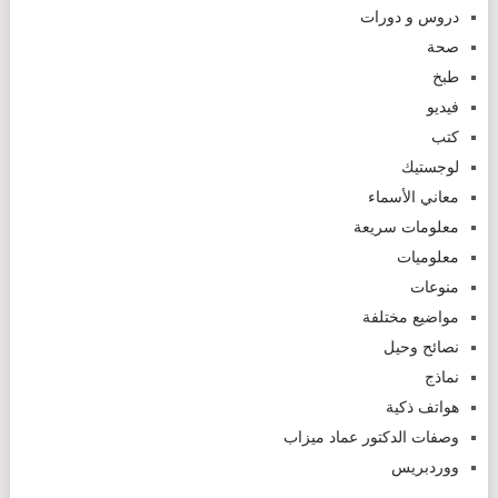
دروس و دورات
صحة
طبخ
فيديو
كتب
لوجستيك
معاني الأسماء
معلومات سريعة
معلوميات
منوعات
مواضيع مختلفة
نصائح وحيل
نماذج
هواتف ذكية
وصفات الدكتور عماد ميزاب
ووردبريس